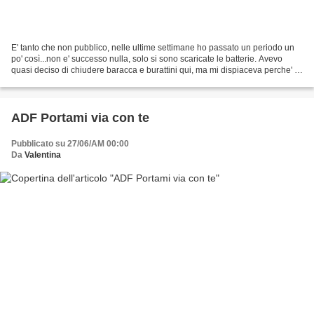
E' tanto che non pubblico, nelle ultime settimane ho passato un periodo un
po' così...non e' successo nulla, solo si sono scaricate le batterie. Avevo
quasi deciso di chiudere baracca e burattini qui, ma mi dispiaceva perche' la
voglia di scrivere (non...
ADF Portami via con te
Pubblicato su 27/06/AM 00:00
Da
Valentina