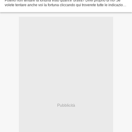
Potevo non tentare la fortuna visto quant'e' brava? Direi proprio di no! Se
volete tentare anche voi la fortuna cliccando qui troverete tutte le indicazioni
per partecipare.
Pubblicità