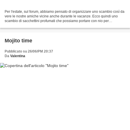
Per l'estate, sul forum, abbiamo pensato di organizzare uno scambio così da
vere le nostre amiche vicine anche durante le vacanze. Ecco quindi uno
scambio di sacchettini profumati che possiamo portare con nio per
profumare le nostre valigie e poi al rientro...
Mojito time
Pubblicato su 26/06/PM 20:37
Da
Valentina