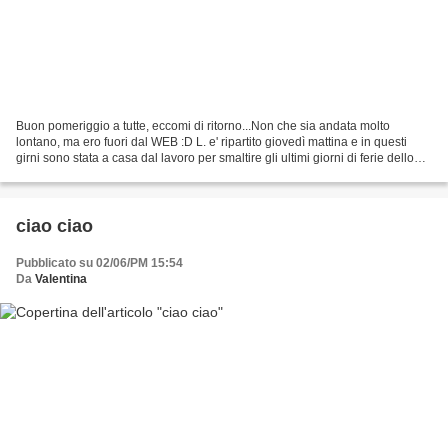
Buon pomeriggio a tutte, eccomi di ritorno...Non che sia andata molto
lontano, ma ero fuori dal WEB :D L. e' ripartito giovedì mattina e in questi
girni sono stata a casa dal lavoro per smaltire gli ultimi giorni di ferie dello
scorso anno, ora meglio...
ciao ciao
Pubblicato su 02/06/PM 15:54
Da
Valentina