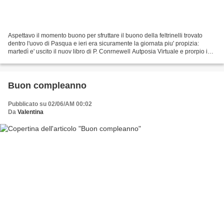
Aspettavo il momento buono per sfruttare il buono della feltrinelli trovato
dentro l'uovo di Pasqua e ieri era sicuramente la giornata piu' propizia:
martedì e' uscito il nuov libro di P. Conrnewell Autposia Virtuale e prorpio ieri
il nuovo romanzo di...
Buon compleanno
Pubblicato su 02/06/AM 00:02
Da
Valentina