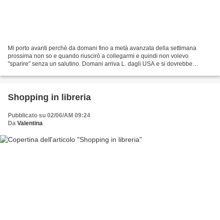
Mi porto avanti perchè da domani fino a metà avanzata della settimana
prossima non so e quando riuscirò a collegarmi e quindi non volevo
"sparire" senza un salutino. Domani arriva L. dagli USA e si dovrebbe
trattenere fino a gioverdì, nel fine settiman...
Shopping in libreria
Pubblicato su 02/06/AM 09:24
Da
Valentina